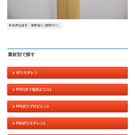
単色押出成形
硬質塩ビ(硬質PVC）
素材別で探す
ポリエチレン
PVC(ポリ塩化ビニル)
PP(ポリプロピレン)
PS(ポリスチレン)