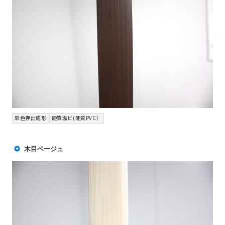
単色押出成形
硬質塩ビ(硬質PVC）
木目ベージュ