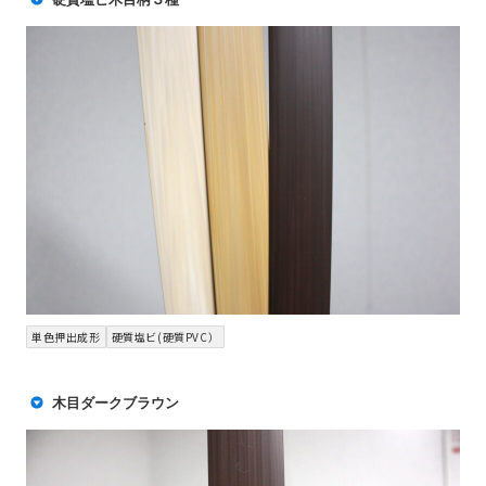
単色押出成形
硬質塩ビ(硬質PVC）
木目ダークブラウン