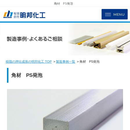
角材 PS発泡
MENU
樹脂の押出成形の明邦化工 TOP
>
製造事例一覧
> 角材 PS発泡
角材 PS発泡