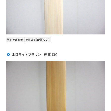
単色押出成形
硬質塩ビ(硬質PVC）
木目ライトブラウン 硬質塩ビ