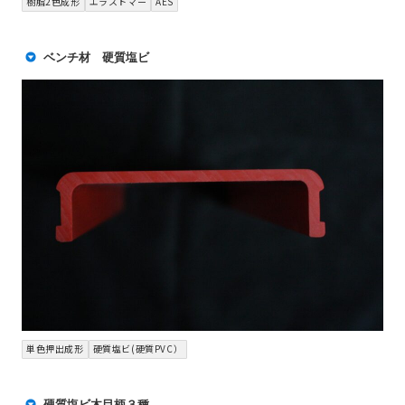
樹脂2色成形
エラストマー
AES
ベンチ材 硬質塩ビ
単色押出成形
硬質塩ビ(硬質PVC）
硬質塩ビ木目柄３種