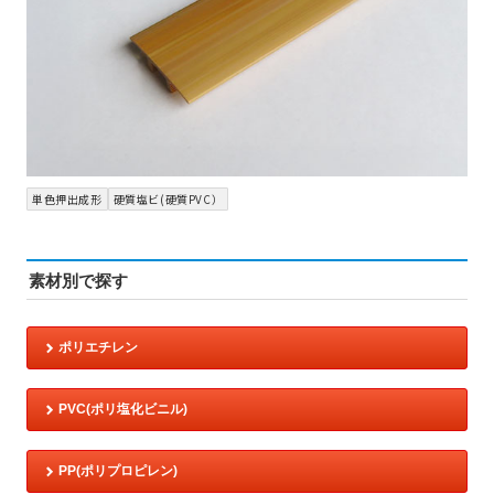
単色押出成形
硬質塩ビ(硬質PVC）
素材別で探す
ポリエチレン
PVC(ポリ塩化ビニル)
PP(ポリプロピレン)