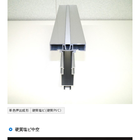
単色押出成形
硬質塩ビ(硬質PVC）
硬質塩ビ中空