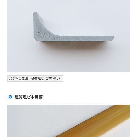
発泡押出成形
硬質塩ビ(硬質PVC）
硬質塩ビ木目柄