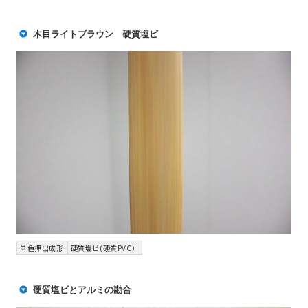
木目ライトブラウン 硬質塩ビ
単色押出成形
硬質塩ビ(硬質PVC）
硬質塩ビとアルミの勘合