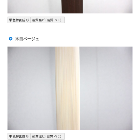
単色押出成形
硬質塩ビ(硬質PVC）
木目ベージュ
単色押出成形
硬質塩ビ(硬質PVC）