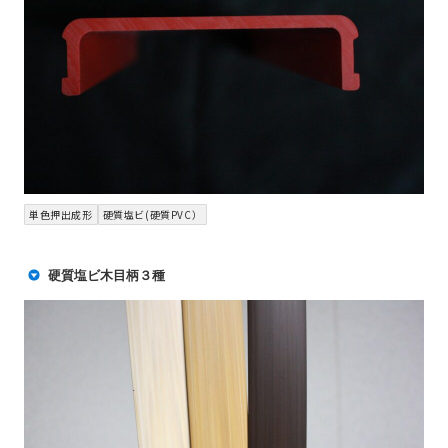
単色押出成形
硬質塩ビ(硬質PVC）
硬質塩ビ木目柄３種