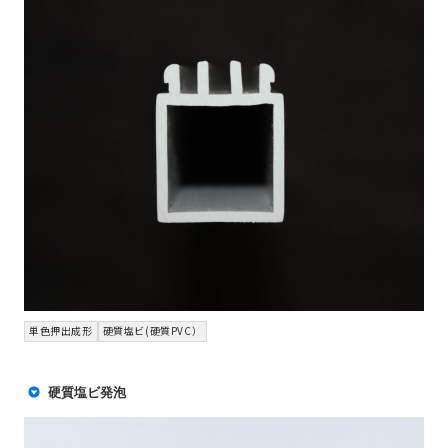
単色押出成形
硬質塩ビ(硬質PVC）
硬質塩ビ発泡