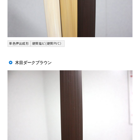
単色押出成形
硬質塩ビ(硬質PVC）
木目ダークブラウン