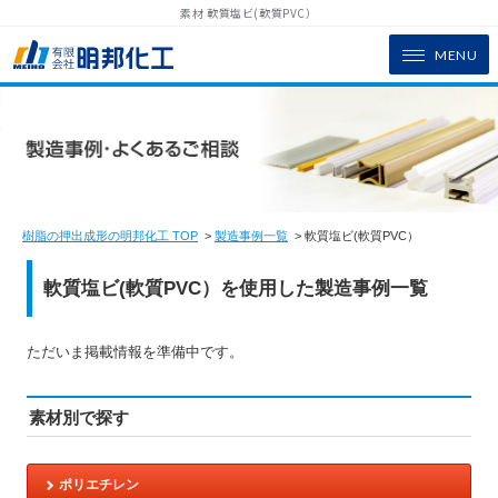
素材 軟質塩ビ(軟質PVC）
MENU
樹脂の押出成形の明邦化工 TOP
>
製造事例一覧
> 軟質塩ビ(軟質PVC）
軟質塩ビ(軟質PVC）を使用した製造事例一覧
ただいま掲載情報を準備中です。
素材別で探す
ポリエチレン