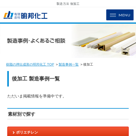
製造方法 後加工
MENU
樹脂の押出成形の明邦化工 TOP
>
製造事例一覧
> 後加工
後加工 製造事例一覧
ただいま掲載情報を準備中です。
素材別で探す
ポリエチレン