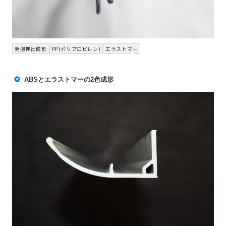
発泡押出成形
PP(ポリプロピレン)
エラストマー
ABSとエラストマーの2色成形